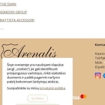
THE DARK
GIARDINI GROUP
BATTISTA ACCESSORI
. . .
smart
Konta
foreash
Kauno 
Tel/fa
Mob:
Šioje svetainėje yra naudojami slapukai
El.paš
(angl. „cookies“). Jie gali identifikuoti
prisijungusius vartotojus, rinkti statistikos
duomenis ir padėti pagerinti naršymo
patirtį kiekvienam lankytojui atskirai.
Susipažinkite su mūsų
privatumo politika
SUTINKU