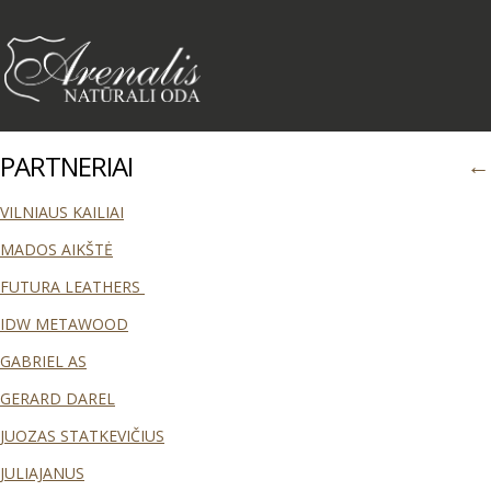
PARTNERIAI
←
VILNIAUS KAILIAI
MADOS AIKŠTĖ
FUTURA LEATHERS
IDW METAWOOD
GABRIEL AS
GERARD DAREL
JUOZAS STATKEVIČIUS
JULIAJANUS