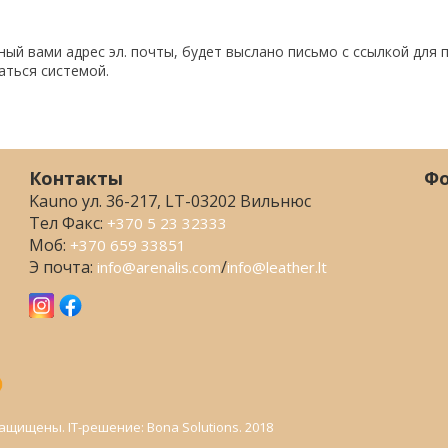
ный вами адрес эл. почты, будет выслано письмо с ссылкой для
аться системой.
Контакты
Фо
Kauno ул. 36-217, LT-03202 Вильнюс
Тел Факс:
+370 5 23 32333
Моб:
+370 659 33851
Э почта:
/
info@arenalis.com
info@leather.lt
ащищены. IT-решение: Bona Solutions. 2018